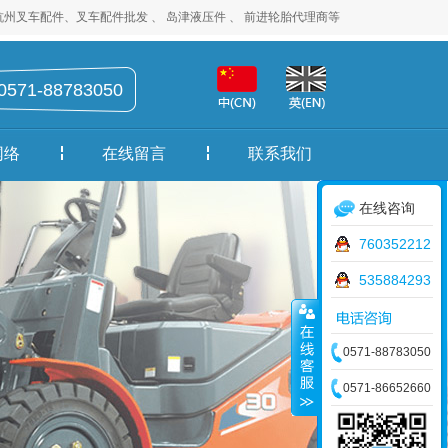
、叉车配件批发 、 岛津液压件 、 前进轮胎代理商等
0571-88783050
网络
在线留言
联系我们
在线咨询
760352212
535884293
0571-88783050
0571-86652660