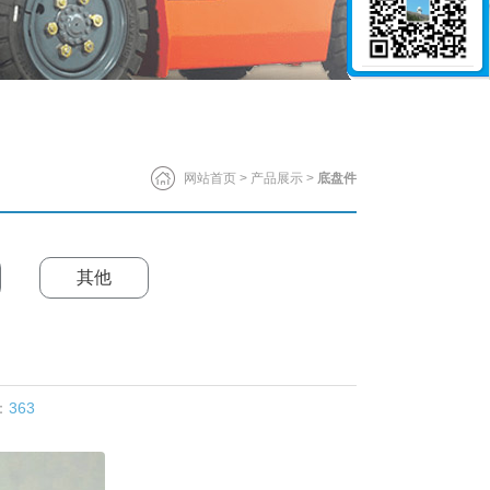
网站首页
>
产品展示
>
底盘件
其他
：
363